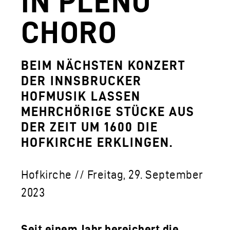
IN PLENO
AGUNTUM MUSEUM - ARCHÄOLOGISCHER
CHORO
DOWNLOADS
FERDINANDEUM
BEIM NÄCHSTEN KONZERT
DER INNSBRUCKER
VOLKSKUNSTMUSEUM
HOFMUSIK LASSEN
HOFKIRCHE
MEHRCHÖRIGE STÜCKE AUS
DAS TIROL PANORAMA MIT KAISERJÄGE
DER ZEIT UM 1600 DIE
HOFKIRCHE ERKLINGEN.
ZEUGHAUS
AGUNTUM MUSEUM - ARCHÄOLOGISCHER
Hofkirche // Freitag, 29. September
SAMMLUNGS- UND FORSCHUNGSZENTR
2023
GESCHÄFTSFÜHRUNG
Seit einem Jahr bereichert die