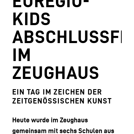
EUREGIO-
AGUNTUM MUSEUM - ARCHÄOLOGISCHER
KIDS
DOWNLOADS
ABSCHLUSSFE
FERDINANDEUM
VOLKSKUNSTMUSEUM
IM
HOFKIRCHE
ZEUGHAUS
DAS TIROL PANORAMA MIT KAISERJÄGE
ZEUGHAUS
EIN TAG IM ZEICHEN DER
AGUNTUM MUSEUM - ARCHÄOLOGISCHER
ZEITGENÖSSISCHEN KUNST
SAMMLUNGS- UND FORSCHUNGSZENTR
Heute wurde im Zeughaus
GESCHÄFTSFÜHRUNG
gemeinsam mit sechs Schulen aus