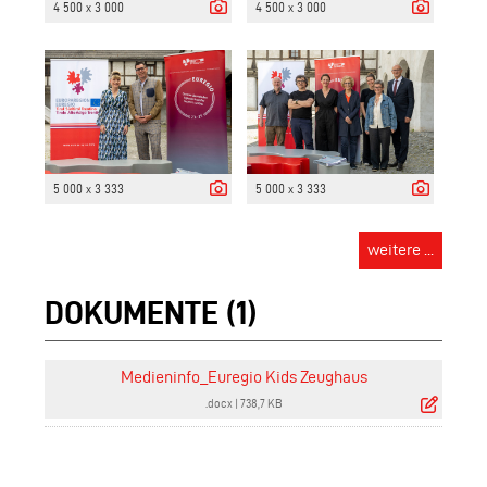
4 500 x 3 000
4 500 x 3 000
5 000 x 3 333
5 000 x 3 333
weitere ...
DOKUMENTE (1)
Medieninfo_Euregio Kids Zeughaus
.docx
|
738,7 KB