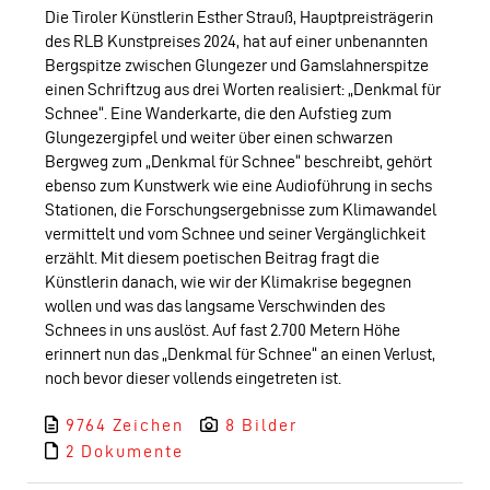
LOGO DER TLM
Die Tiroler Künstlerin Esther Strauß, Hauptpreisträgerin
des RLB Kunstpreises 2024, hat auf einer unbenannten
KONTAKT
Bergspitze zwischen Glungezer und Gamslahnerspitze
einen Schriftzug aus drei Worten realisiert: „Denkmal für
Schnee“. Eine Wanderkarte, die den Aufstieg zum
Glungezergipfel und weiter über einen schwarzen
Bergweg zum „Denkmal für Schnee“ beschreibt, gehört
ebenso zum Kunstwerk wie eine Audioführung in sechs
Stationen, die Forschungsergebnisse zum Klimawandel
vermittelt und vom Schnee und seiner Vergänglichkeit
erzählt. Mit diesem poetischen Beitrag fragt die
Künstlerin danach, wie wir der Klimakrise begegnen
wollen und was das langsame Verschwinden des
Schnees in uns auslöst. Auf fast 2.700 Metern Höhe
erinnert nun das „Denkmal für Schnee“ an einen Verlust,
noch bevor dieser vollends eingetreten ist.
9764 Zeichen
8 Bilder
2 Dokumente