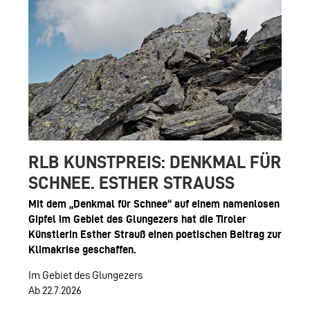
AGUNTUM MUSEUM - ARCHÄOLOGISCHER
DOWNLOADS
FERDINANDEUM
VOLKSKUNSTMUSEUM
HOFKIRCHE
RLB KUNSTPREIS: DENKMAL FÜR
DAS TIROL PANORAMA MIT KAISERJÄGE
SCHNEE. ESTHER STRAUSS
ZEUGHAUS
Mit dem „Denkmal für Schnee“ auf einem namenlosen
Gipfel im Gebiet des Glungezers hat die Tiroler
AGUNTUM MUSEUM - ARCHÄOLOGISCHER
Künstlerin Esther Strauß einen poetischen Beitrag zur
Klimakrise geschaffen.
SAMMLUNGS- UND FORSCHUNGSZENTR
Im Gebiet des Glungezers
GESCHÄFTSFÜHRUNG
Ab 22.7.2026