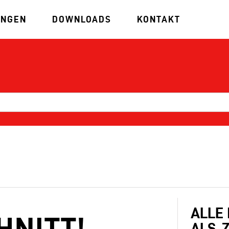
UNGEN
DOWNLOADS
KONTAKT
ALLE
HNITT!
ALS .Z