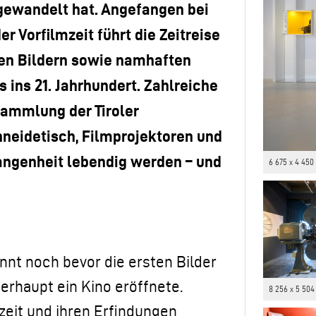
 gewandelt hat. Angefangen bei
 Vorfilmzeit führt die Zeitreise
en Bildern sowie namhaften
s ins 21. Jahrhundert. Zahlreiche
Sammlung der Tiroler
neidetisch, Filmprojektoren und
gangenheit lebendig werden – und
6 675 x 4 450
innt noch bevor die ersten Bilder
erhaupt ein Kino eröffnete.
8 256 x 5 504
mzeit und ihren Erfindungen