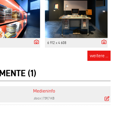
6 912 x 4 608
weitere ...
MENTE (1)
Medieninfo
.docx
|
739,7 KB