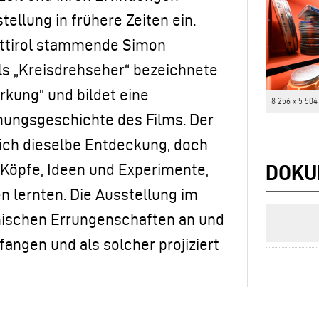
ellung in frühere Zeiten ein.
Osttirol stammende Simon
ls „Kreisdrehseher“ bezeichnete
rkung“ und bildet eine
8 256 x 5 504
hungsgeschichte des Films. Der
eich dieselbe Entdeckung, doch
 Köpfe, Ideen und Experimente,
DOKU
en lernten. Die Ausstellung im
nischen Errungenschaften an und
fangen und als solcher projiziert