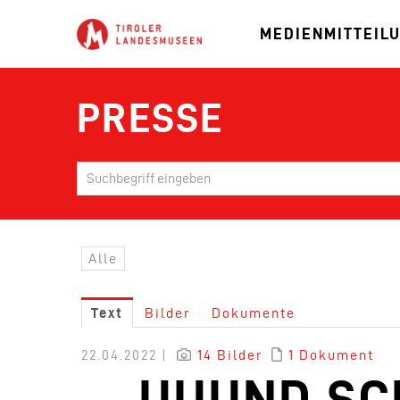
MEDIENMITTEIL
PRESSE
Alle
Text
Bilder
Dokumente
22.04.2022 |
14 Bilder
1 Dokument
… UUUND SC