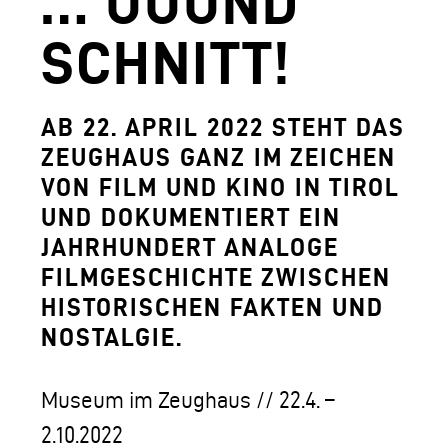
… UUUND
AGUNTUM MUSEUM - ARCHÄOLOGISCHER
SCHNITT!
DOWNLOADS
FERDINANDEUM
AB 22. APRIL 2022 STEHT DAS
ZEUGHAUS GANZ IM ZEICHEN
VOLKSKUNSTMUSEUM
VON FILM UND KINO IN TIROL
HOFKIRCHE
UND DOKUMENTIERT EIN
DAS TIROL PANORAMA MIT KAISERJÄGE
JAHRHUNDERT ANALOGE
FILMGESCHICHTE ZWISCHEN
ZEUGHAUS
HISTORISCHEN FAKTEN UND
AGUNTUM MUSEUM - ARCHÄOLOGISCHER
NOSTALGIE.
SAMMLUNGS- UND FORSCHUNGSZENTR
Museum im Zeughaus // 22.4. –
GESCHÄFTSFÜHRUNG
2.10.2022