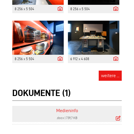
8 256 x 5 504
8 256 x 5 504
8 256 x 5 504
6 912 x 4 608
weitere ...
DOKUMENTE (1)
Medieninfo
.docx
|
739,7 KB