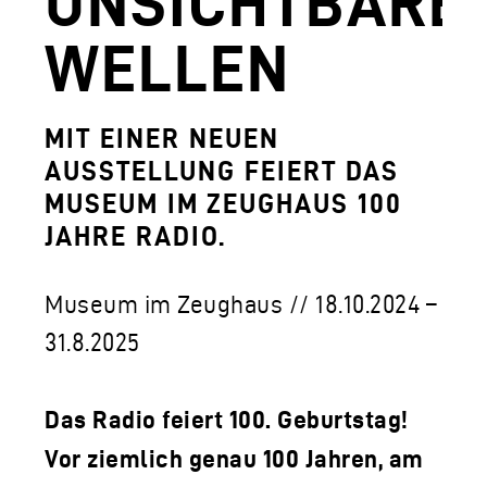
UNSICHTBARE
AGUNTUM MUSEUM - ARCHÄOLOGISCHER
WELLEN
DOWNLOADS
FERDINANDEUM
MIT EINER NEUEN
AUSSTELLUNG FEIERT DAS
VOLKSKUNSTMUSEUM
MUSEUM IM ZEUGHAUS 100
HOFKIRCHE
JAHRE RADIO.
DAS TIROL PANORAMA MIT KAISERJÄGE
Museum im Zeughaus // 18.10.2024 –
ZEUGHAUS
31.8.2025
AGUNTUM MUSEUM - ARCHÄOLOGISCHER
SAMMLUNGS- UND FORSCHUNGSZENTR
Das Radio feiert 100. Geburtstag!
GESCHÄFTSFÜHRUNG
Vor ziemlich genau 100 Jahren, am