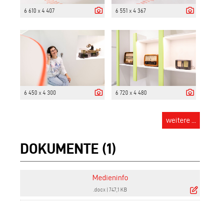
6 610 x 4 407
6 551 x 4 367
6 450 x 4 300
6 720 x 4 480
weitere ...
DOKUMENTE (1)
Medieninfo
.docx
|
747,1 KB