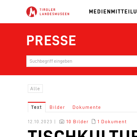
MEDIENMITTEIL
PRESSE
Alle
Text
Bilder
Dokumente
12.10.2023 |
10 Bilder
1 Dokument
TISCHKULTU