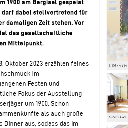
um 1900 am Bergisel gespeist
 darf dabei stellvertretend für
er damaligen Zeit stehen. Vor
Mal das gesellschaftliche
en Mittelpunkt.
13. Oktober 2023 erzählen feines
6 351 x 4 234
ischschmuck im
gangenen Festen und
itliche Fokus der Ausstellung
aiserjäger um 1900. Schon
sammenkünfte als auch große
6 650 x 4 433
 Dinner aus, sodass das im