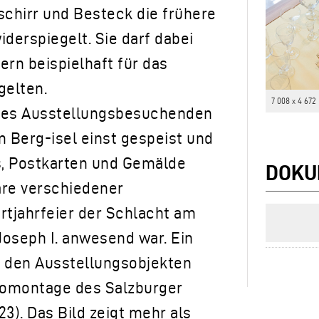
chirr und Besteck die frühere
iderspiegelt. Sie darf dabei
dern beispielhaft für das
gelten.
7 008 x 4 672
t es Ausstellungsbesuchenden
am Berg-isel einst gespeist und
s, Postkarten und Gemälde
DOKU
äre verschiedener
rtjahrfeier der Schlacht am
 Joseph I. anwesend war. Ein
 den Ausstellungsobjekten
otomontage des Salzburger
23). Das Bild zeigt mehr als