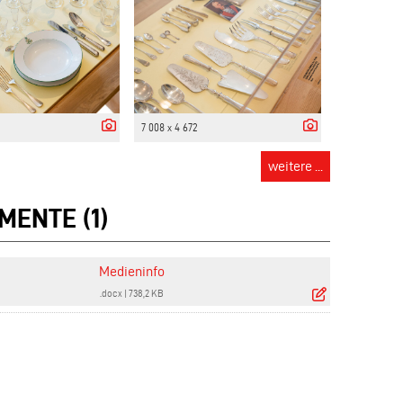
7 008 x 4 672
weitere ...
MENTE (1)
Medieninfo
.docx
|
738,2 KB