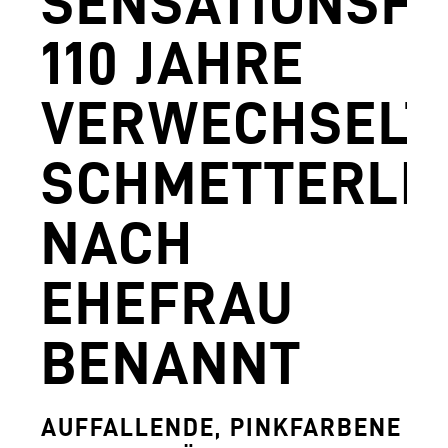
SENSATIONSFU
AGUNTUM MUSEUM - ARCHÄOLOGISCHER
110 JAHRE
DOWNLOADS
VERWECHSELT
FERDINANDEUM
VOLKSKUNSTMUSEUM
SCHMETTERLI
HOFKIRCHE
NACH
DAS TIROL PANORAMA MIT KAISERJÄGE
EHEFRAU
ZEUGHAUS
AGUNTUM MUSEUM - ARCHÄOLOGISCHER
BENANNT
SAMMLUNGS- UND FORSCHUNGSZENTR
GESCHÄFTSFÜHRUNG
AUFFALLENDE, PINKFARBENE