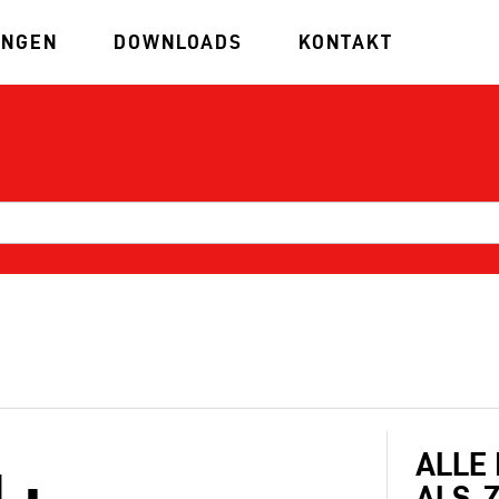
UNGEN
DOWNLOADS
KONTAKT
ALLE
L:
ALS .Z