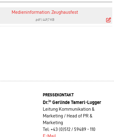
Medieninformation: Zeughausfest
.pdf
|
449,7 KB
PRESSEKONTAKT
in
Dr.
Gerlinde Tamerl-Lugger
Leitung Kommunikation &
Marketing / Head of PR &
Marketing
Tel: +43 (0)512 / 59489 - 110
E-Mail