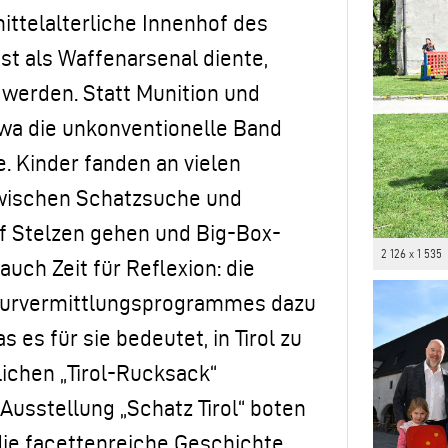
ttelalterliche Innenhof des
nst als Waffenarsenal diente,
 werden. Statt Munition und
a die unkonventionelle Band
. Kinder fanden an vielen
 zwischen Schatzsuche und
uf Stelzen gehen und Big-Box-
2 126 x 1 535
uch Zeit für Reflexion: die
turvermittlungsprogrammes dazu
 es für sie bedeutet, in Tirol zu
lichen „Tirol-Rucksack“
Ausstellung „Schatz Tirol“ boten
ie facettenreiche Geschichte