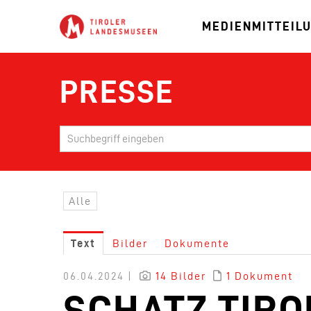
MEDIENMITTEIL
PRESSE
Alle
Text
Bilder
Dokumente
06.04.2024 |
14 Bilder
1 Dokument
SCHATZ TIRO