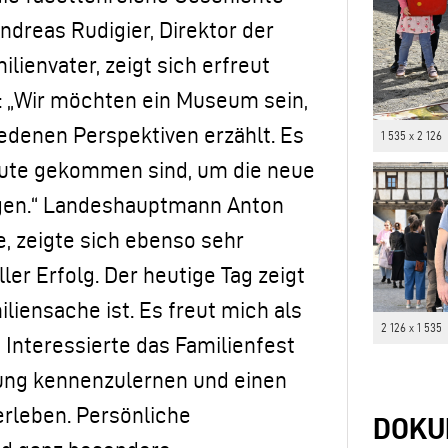
ndreas Rudigier, Direktor der
ienvater, zeigt sich erfreut
: „Wir möchten ein Museum sein,
iedenen Perspektiven erzählt. Es
1 535 x 2 126
eute gekommen sind, um die neue
tigen.“ Landeshauptmann Anton
e, zeigte sich ebenso sehr
ler Erfolg. Der heutige Tag zeigt
iensache ist. Es freut mich als
2 126 x 1 535
Interessierte das Familienfest
lung kennenzulernen und einen
erleben. Persönliche
DOKU