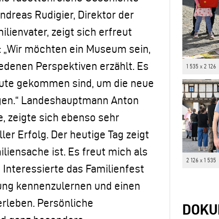
ndreas Rudigier, Direktor der
ienvater, zeigt sich erfreut
: „Wir möchten ein Museum sein,
iedenen Perspektiven erzählt. Es
1 535 x 2 126
eute gekommen sind, um die neue
tigen.“ Landeshauptmann Anton
e, zeigte sich ebenso sehr
ler Erfolg. Der heutige Tag zeigt
iensache ist. Es freut mich als
2 126 x 1 535
Interessierte das Familienfest
lung kennenzulernen und einen
erleben. Persönliche
DOKU