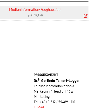
Medieninformation: Zeughausfest
.pdf
|
449,7 KB
PRESSEKONTAKT
in
Dr.
Gerlinde Tamerl-Lugger
Leitung Kommunikation &
Marketing / Head of PR &
Marketing
Tel: +43 (0)512 / 59489 - 110
E-Mail