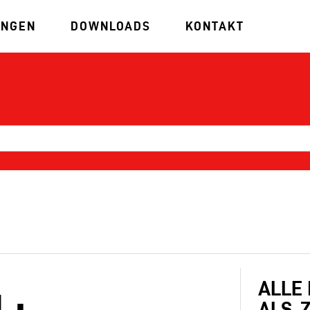
UNGEN
DOWNLOADS
KONTAKT
ALLE
L:
ALS .Z