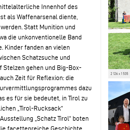
ttelalterliche Innenhof des
nst als Waffenarsenal diente,
 werden. Statt Munition und
a die unkonventionelle Band
. Kinder fanden an vielen
 zwischen Schatzsuche und
uf Stelzen gehen und Big-Box-
2 126 x 1 535
uch Zeit für Reflexion: die
turvermittlungsprogrammes dazu
 es für sie bedeutet, in Tirol zu
lichen „Tirol-Rucksack“
Ausstellung „Schatz Tirol“ boten
ie facettenreiche Geschichte