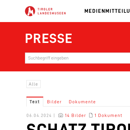
MEDIENMITTEIL
PRESSE
Alle
Text
Bilder
Dokumente
06.04.2024 |
14 Bilder
1 Dokument
SCHATZ TIRO