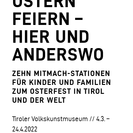
OSTERN
AGUNTUM MUSEUM - ARCHÄOLOGISCHER
FEIERN –
DOWNLOADS
HIER UND
FERDINANDEUM
VOLKSKUNSTMUSEUM
ANDERSWO
HOFKIRCHE
DAS TIROL PANORAMA MIT KAISERJÄGE
ZEHN MITMACH-STATIONEN
FÜR KINDER UND FAMILIEN
ZEUGHAUS
ZUM OSTERFEST IN TIROL
AGUNTUM MUSEUM - ARCHÄOLOGISCHER
UND DER WELT
SAMMLUNGS- UND FORSCHUNGSZENTR
Tiroler Volkskunstmuseum // 4.3. –
GESCHÄFTSFÜHRUNG
24.4.2022