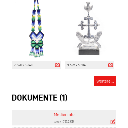
2 560 x 3 840
3 669 x 5 504
weitere ...
DOKUMENTE (1)
Medieninfo
.docx
|
737,2 KB