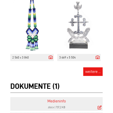
2 560 x 3 840
3 669 x 5 504
weitere ...
DOKUMENTE (1)
Medieninfo
.docx
|
737,2 KB