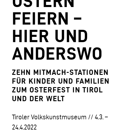
OSTERN
AGUNTUM MUSEUM - ARCHÄOLOGISCHER
FEIERN –
DOWNLOADS
HIER UND
FERDINANDEUM
VOLKSKUNSTMUSEUM
ANDERSWO
HOFKIRCHE
DAS TIROL PANORAMA MIT KAISERJÄGE
ZEHN MITMACH-STATIONEN
FÜR KINDER UND FAMILIEN
ZEUGHAUS
ZUM OSTERFEST IN TIROL
AGUNTUM MUSEUM - ARCHÄOLOGISCHER
UND DER WELT
SAMMLUNGS- UND FORSCHUNGSZENTR
Tiroler Volkskunstmuseum // 4.3. –
GESCHÄFTSFÜHRUNG
24.4.2022