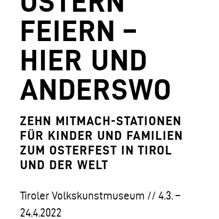
OSTERN
AGUNTUM MUSEUM - ARCHÄOLOGISCHER
FEIERN –
DOWNLOADS
HIER UND
FERDINANDEUM
VOLKSKUNSTMUSEUM
ANDERSWO
HOFKIRCHE
DAS TIROL PANORAMA MIT KAISERJÄGE
ZEHN MITMACH-STATIONEN
FÜR KINDER UND FAMILIEN
ZEUGHAUS
ZUM OSTERFEST IN TIROL
AGUNTUM MUSEUM - ARCHÄOLOGISCHER
UND DER WELT
SAMMLUNGS- UND FORSCHUNGSZENTR
Tiroler Volkskunstmuseum // 4.3. –
GESCHÄFTSFÜHRUNG
24.4.2022