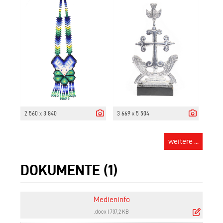
2 560 x 3 840
3 669 x 5 504
weitere ...
DOKUMENTE (1)
Medieninfo
.docx
|
737,2 KB