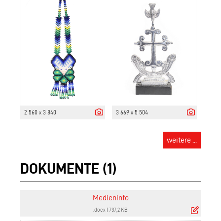
2 560 x 3 840
3 669 x 5 504
weitere ...
DOKUMENTE (1)
Medieninfo
.docx
|
737,2 KB