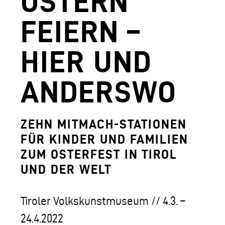
OSTERN
AGUNTUM MUSEUM - ARCHÄOLOGISCHER
FEIERN –
DOWNLOADS
HIER UND
FERDINANDEUM
VOLKSKUNSTMUSEUM
ANDERSWO
HOFKIRCHE
DAS TIROL PANORAMA MIT KAISERJÄGE
ZEHN MITMACH-STATIONEN
FÜR KINDER UND FAMILIEN
ZEUGHAUS
ZUM OSTERFEST IN TIROL
AGUNTUM MUSEUM - ARCHÄOLOGISCHER
UND DER WELT
SAMMLUNGS- UND FORSCHUNGSZENTR
Tiroler Volkskunstmuseum // 4.3. –
GESCHÄFTSFÜHRUNG
24.4.2022