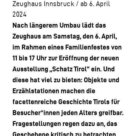
LOGO DER TLM
Zeughaus Innsbruck / ab 6. April
KONTAKT
2024
Nach längerem Umbau lädt das
Zeughaus am Samstag, den 6. April,
im Rahmen eines Familienfestes von
11 bis 17 Uhr zur Eröffnung der neuen
Ausstellung „Schatz Tirol“ ein. Und
diese hat viel zu bieten: Objekte und
Erzählstationen machen die
facettenreiche Geschichte Tirols für
Besucher*innen jeden Alters greifbar.
Fragestellungen regen dazu an, das
Geschehene kritisch zu betrachten,