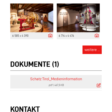
6 585 x 4 390
6 714 x 4 476
weitere ...
DOKUMENTE (1)
Schatz Tirol_Medieninformation
.pdf
|
467,5 KB
KONTAKT