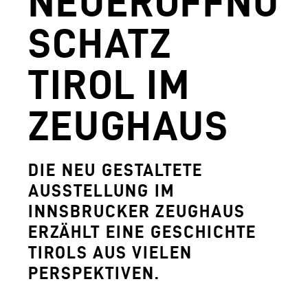
NEUERÖFFNUN
AGUNTUM MUSEUM - ARCHÄOLOGISCHER
SCHATZ
DOWNLOADS
TIROL IM
FERDINANDEUM
VOLKSKUNSTMUSEUM
ZEUGHAUS
HOFKIRCHE
DAS TIROL PANORAMA MIT KAISERJÄGE
DIE NEU GESTALTETE
AUSSTELLUNG IM
ZEUGHAUS
INNSBRUCKER ZEUGHAUS
AGUNTUM MUSEUM - ARCHÄOLOGISCHER
ERZÄHLT EINE GESCHICHTE
TIROLS AUS VIELEN
SAMMLUNGS- UND FORSCHUNGSZENTR
PERSPEKTIVEN.
GESCHÄFTSFÜHRUNG