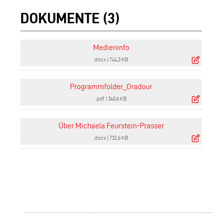
DOKUMENTE (3)
Medieninfo
.docx
|
744,3 KB
Programmfolder_Oradour
.pdf
|
340,6 KB
Über Michaela Feurstein-Prasser
.docx
|
732,6 KB