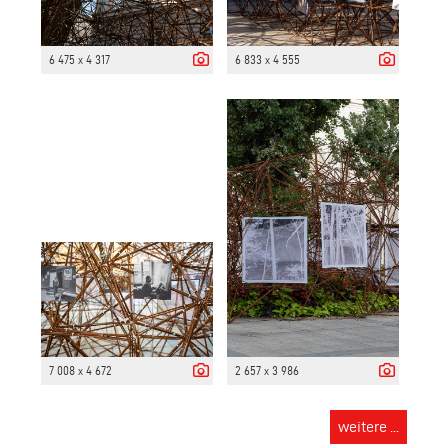
6 475 x 4 317
6 833 x 4 555
7 008 x 4 672
2 657 x 3 986
weitere ...