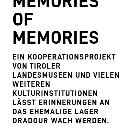
MEMORIES
AGUNTUM MUSEUM - ARCHÄOLOGISCHER
OF
DOWNLOADS
MEMORIES
FERDINANDEUM
VOLKSKUNSTMUSEUM
EIN KOOPERATIONSPROJEKT
HOFKIRCHE
VON TIROLER
DAS TIROL PANORAMA MIT KAISERJÄGE
LANDESMUSEEN UND VIELEN
WEITEREN
ZEUGHAUS
KULTURINSTITUTIONEN
AGUNTUM MUSEUM - ARCHÄOLOGISCHER
LÄSST ERINNERUNGEN AN
DAS EHEMALIGE LAGER
SAMMLUNGS- UND FORSCHUNGSZENTR
ORADOUR WACH WERDEN.
GESCHÄFTSFÜHRUNG