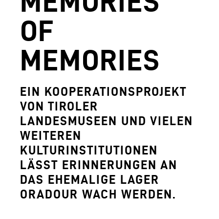
MEMORIES
AGUNTUM MUSEUM - ARCHÄOLOGISCHER
OF
DOWNLOADS
MEMORIES
FERDINANDEUM
VOLKSKUNSTMUSEUM
EIN KOOPERATIONSPROJEKT
HOFKIRCHE
VON TIROLER
DAS TIROL PANORAMA MIT KAISERJÄGE
LANDESMUSEEN UND VIELEN
WEITEREN
ZEUGHAUS
KULTURINSTITUTIONEN
AGUNTUM MUSEUM - ARCHÄOLOGISCHER
LÄSST ERINNERUNGEN AN
DAS EHEMALIGE LAGER
SAMMLUNGS- UND FORSCHUNGSZENTR
ORADOUR WACH WERDEN.
GESCHÄFTSFÜHRUNG