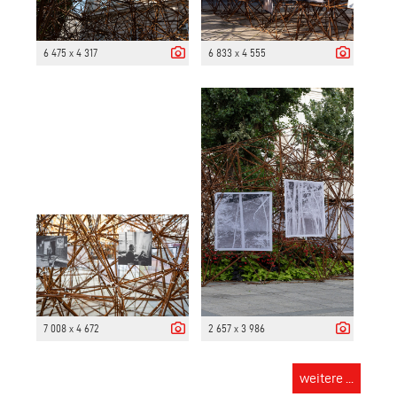
6 475 x 4 317
6 833 x 4 555
7 008 x 4 672
2 657 x 3 986
weitere ...