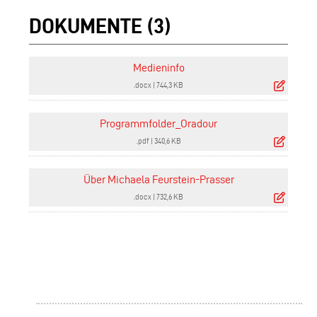
DOKUMENTE (3)
Medieninfo
.docx
|
744,3 KB
Programmfolder_Oradour
.pdf
|
340,6 KB
Über Michaela Feurstein-Prasser
.docx
|
732,6 KB