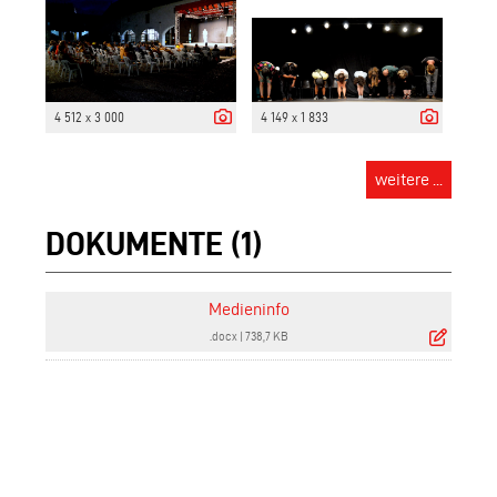
4 512 x 3 000
4 149 x 1 833
weitere ...
DOKUMENTE (1)
Medieninfo
.docx
|
738,7 KB