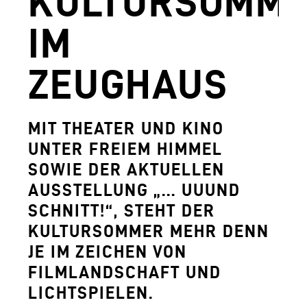
KULTURSOMM
AGUNTUM MUSEUM - ARCHÄOLOGISCHER
IM
DOWNLOADS
ZEUGHAUS
FERDINANDEUM
VOLKSKUNSTMUSEUM
MIT THEATER UND KINO
HOFKIRCHE
UNTER FREIEM HIMMEL
DAS TIROL PANORAMA MIT KAISERJÄGE
SOWIE DER AKTUELLEN
AUSSTELLUNG „… UUUND
ZEUGHAUS
SCHNITT!“, STEHT DER
AGUNTUM MUSEUM - ARCHÄOLOGISCHER
KULTURSOMMER MEHR DENN
JE IM ZEICHEN VON
SAMMLUNGS- UND FORSCHUNGSZENTR
FILMLANDSCHAFT UND
GESCHÄFTSFÜHRUNG
LICHTSPIELEN.