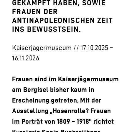
LOGO DER TLM
GEKÄMPFT HABEN, SOWIE
FRAUEN DER
KONTAKT
ANTINAPOLEONISCHEN ZEIT
INS BEWUSSTSEIN.
Kaiserjägermuseum // 17.10.2025 –
16.11.2026
Frauen sind im Kaiserjägermuseum
am Bergisel bisher kaum in
Erscheinung getreten. Mit der
Ausstellung „Hosenrolle? Frauen
im Porträt von 1809 – 1918“ richtet
Kuratorin Sonia Buchroithner,