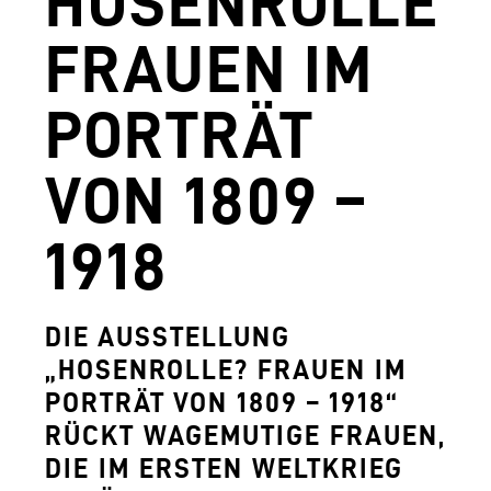
HOSENROLLE?
AGUNTUM MUSEUM - ARCHÄOLOGISCHER
FRAUEN IM
DOWNLOADS
PORTRÄT
FERDINANDEUM
VOLKSKUNSTMUSEUM
VON 1809 –
HOFKIRCHE
1918
DAS TIROL PANORAMA MIT KAISERJÄGE
ZEUGHAUS
DIE AUSSTELLUNG
AGUNTUM MUSEUM - ARCHÄOLOGISCHER
„HOSENROLLE? FRAUEN IM
PORTRÄT VON 1809 – 1918“
SAMMLUNGS- UND FORSCHUNGSZENTR
RÜCKT WAGEMUTIGE FRAUEN,
GESCHÄFTSFÜHRUNG
DIE IM ERSTEN WELTKRIEG