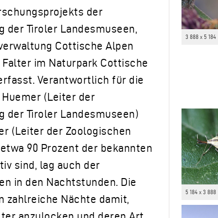
schungsprojekts der
 der Tiroler Landesmuseen,
3 888 x 5 184
erwaltung Cottische Alpen
Falter im Naturpark Cottische
 erfasst. Verantwortlich für die
Huemer (Leiter der
 der Tiroler Landesmuseen)
ser (Leiter der Zoologischen
etwa 90 Prozent der bekannten
iv sind, lag auch der
n in den Nachtstunden. Die
5 184 x 3 888
n zahlreiche Nächte damit,
lter anzulocken und deren Art