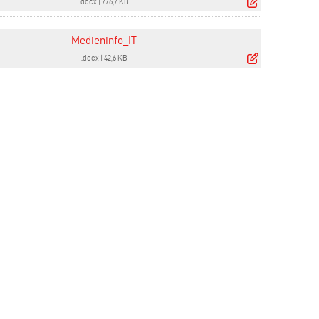
.docx
|
776,7 KB
Medieninfo_IT
.docx
|
42,6 KB