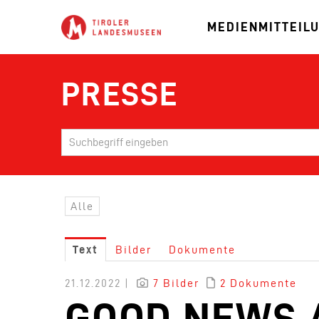
MEDIENMITTEIL
PRESSE
Alle
Text
Bilder
Dokumente
21.12.2022 |
7 Bilder
2 Dokumente
GOOD NEWS 