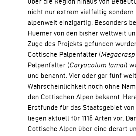
über die Region hinaus von Bedeutu
nicht nur extrem vielfältig sonder
alpenweit einzigartig. Besonders be
Huemer von den bisher weltweit unb
Zuge des Projekts gefunden wurden.
Cottische Palpenfalter (
Megacraspe
Palpenfalter (
Caryocolum lamai
) w
und benannt. Vier oder gar fünf wei
Wahrscheinlichkeit noch ohne Name
den Cottischen Alpen bekannt. Her
Erstfunde für das Staatsgebiet von 
liegen aktuell für 1118 Arten vor. D
Cottische Alpen über eine derart u