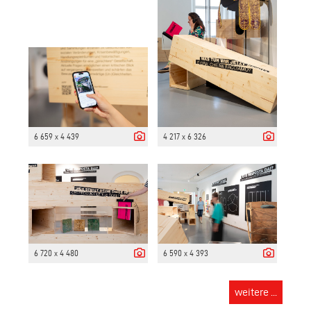
6 659 x 4 439
4 217 x 6 326
6 720 x 4 480
6 590 x 4 393
weitere ...