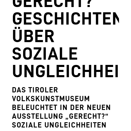
GERECHT?
AGUNTUM MUSEUM - ARCHÄOLOGISCHER
GESCHICHTEN
DOWNLOADS
ÜBER
FERDINANDEUM
VOLKSKUNSTMUSEUM
SOZIALE
HOFKIRCHE
UNGLEICHHEIT
DAS TIROL PANORAMA MIT KAISERJÄGE
ZEUGHAUS
DAS TIROLER
AGUNTUM MUSEUM - ARCHÄOLOGISCHER
VOLKSKUNSTMUSEUM
BELEUCHTET IN DER NEUEN
SAMMLUNGS- UND FORSCHUNGSZENTR
AUSSTELLUNG „GERECHT?“
GESCHÄFTSFÜHRUNG
SOZIALE UNGLEICHHEITEN