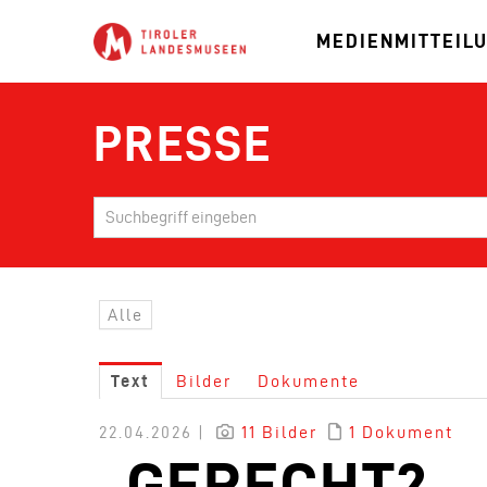
MEDIENMITTEIL
PRESSE
Alle
Text
Bilder
Dokumente
22.04.2026 |
11 Bilder
1 Dokument
„GERECHT?