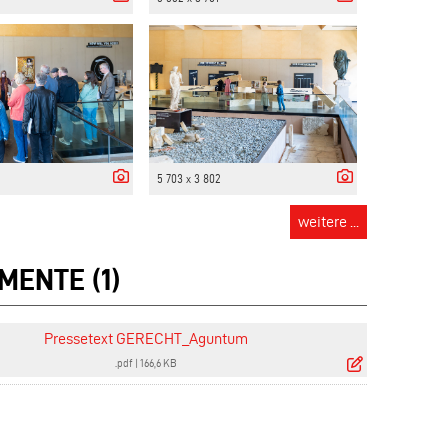
5 703 x 3 802
weitere ...
MENTE (1)
Pressetext GERECHT_Aguntum
.pdf
|
166,6 KB