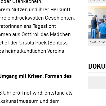
 oder Ofenkacheln.
ihrem Nutzen und ihrer Herkunft
hre eindrucksvollen Geschichten,
atorinnen ans Tageslicht
mmen aus Osttirol: das Mädchen
lief der Ursula Pöck (Schloss
5 649 x 3 766
es heimatkundlichen Vereins
DOKU
 Umgang mit Krisen, Formen des
8 Uhr eröffnet wird, entstand als
Volkskunstmuseum und dem