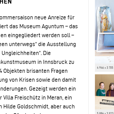
EHEN
Sommersaison neue Anreize für
tiert das Museum Aguntum – das
en eingegliedert werden soll –
een unterwegs“ die Ausstellung
Ungleichheiten“. Die
lkskunstmuseum in Innsbruck zu
4 946 x 3 705
4 Objekten brisanten Fragen
ung von Krisen sowie den damit
änderungen. Gezeigt werden ein
 Villa Freischütz in Meran, ein
in Hilde Goldschmidt, aber auch
5 884 x 3 923