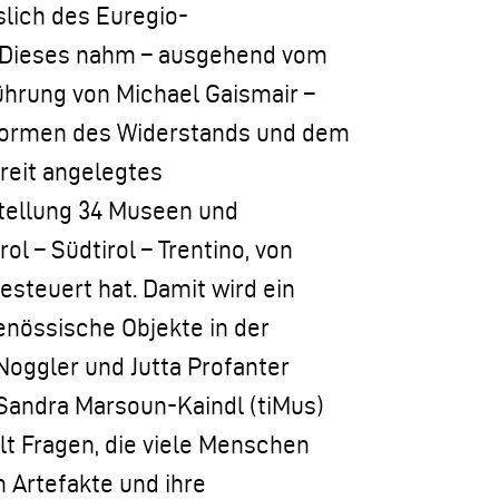
slich des Euregio-
 Dieses nahm – ausgehend vom
ührung von Michael Gaismair –
 Formen des Widerstands und dem
breit angelegtes
stellung 34 Museen und
l – Südtirol – Trentino, von
gesteuert hat. Damit wird ein
genössische Objekte in der
Noggler und Jutta Profanter
 Sandra Marsoun-Kaindl (tiMus)
llt Fragen, die viele Menschen
n Artefakte und ihre