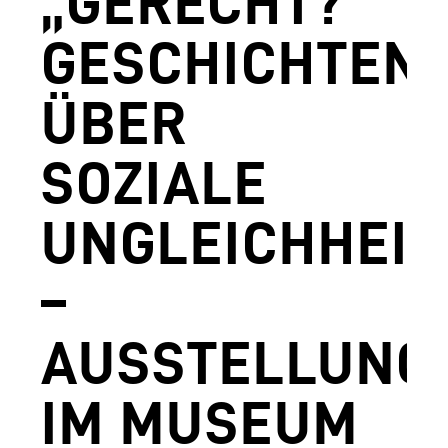
„GERECHT?
AGUNTUM MUSEUM - ARCHÄOLOGISCHER
GESCHICHTEN
DOWNLOADS
ÜBER
FERDINANDEUM
VOLKSKUNSTMUSEUM
SOZIALE
HOFKIRCHE
UNGLEICHHEIT
DAS TIROL PANORAMA MIT KAISERJÄGE
–
ZEUGHAUS
AGUNTUM MUSEUM - ARCHÄOLOGISCHER
AUSSTELLUNG
SAMMLUNGS- UND FORSCHUNGSZENTR
IM MUSEUM
GESCHÄFTSFÜHRUNG