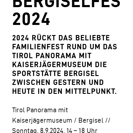
BERGISELFEST
AGUNTUM MUSEUM - ARCHÄOLOGISCHER
2024
DOWNLOADS
FERDINANDEUM
2024 RÜCKT DAS BELIEBTE
FAMILIENFEST RUND UM DAS
VOLKSKUNSTMUSEUM
TIROL PANORAMA MIT
HOFKIRCHE
KAISERJÄGERMUSEUM DIE
DAS TIROL PANORAMA MIT KAISERJÄGE
SPORTSTÄTTE BERGISEL
ZWISCHEN GESTERN UND
ZEUGHAUS
HEUTE IN DEN MITTELPUNKT.
AGUNTUM MUSEUM - ARCHÄOLOGISCHER
SAMMLUNGS- UND FORSCHUNGSZENTR
Tirol Panorama mit
Kaiserjägermuseum / Bergisel //
GESCHÄFTSFÜHRUNG
Sonntag, 8.9.2024, 14 – 18 Uhr