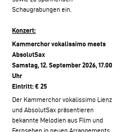
LOGO DER TLM
Schaugrabungen ein.
KONTAKT
Konzert:
Kammerchor vokalissimo meets
AbsolutSax
Samstag, 12. September 2026, 17.00
Uhr
Eintritt: € 25
Der Kammerchor vokalissimo Lienz
und AbsolutSax präsentieren
bekannte Melodien aus Film und
Fernsehen in neuen Arrangements.