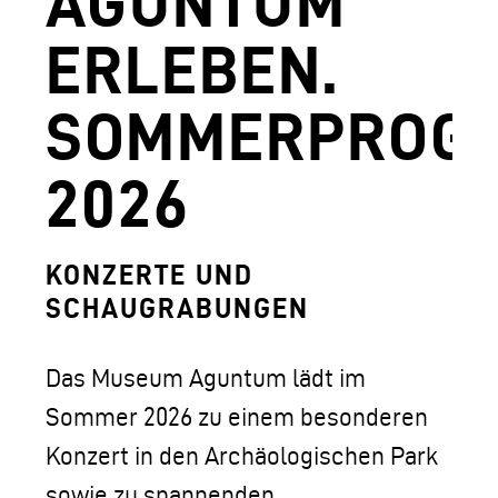
AGUNTUM
AGUNTUM MUSEUM - ARCHÄOLOGISCHER
ERLEBEN.
DOWNLOADS
SOMMERPROG
FERDINANDEUM
VOLKSKUNSTMUSEUM
2026
HOFKIRCHE
DAS TIROL PANORAMA MIT KAISERJÄGE
KONZERTE UND
SCHAUGRABUNGEN
ZEUGHAUS
AGUNTUM MUSEUM - ARCHÄOLOGISCHER
Das Museum Aguntum lädt im
SAMMLUNGS- UND FORSCHUNGSZENTR
Sommer 2026 zu einem besonderen
Konzert in den Archäologischen Park
GESCHÄFTSFÜHRUNG
sowie zu spannenden