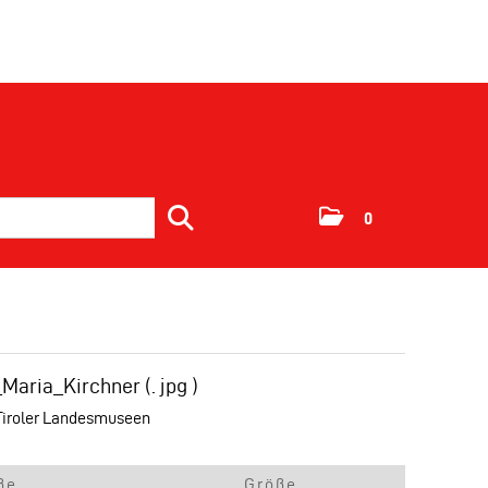
0
_Maria_Kirchner
(. jpg )
 Tiroler Landesmuseen
ße
Größe