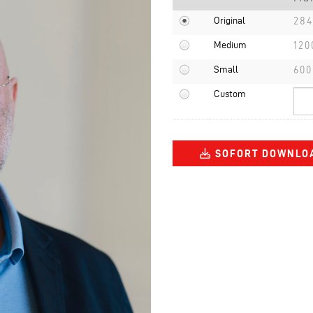
Original
284
Medium
120
Small
600
Custom
SOFORT DOWNLO